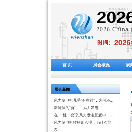
首 页
展会概况
展
展会新闻
风力发电机几乎“不在转”，为何还...
新能源的“新”——风力发电...
在“一机一变”的风力发电配置中，...
风力发电机转得那么慢，为什么能
发...