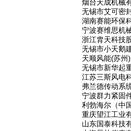
烟台天成机械
无锡市艾可密
湖南赛能环保
宁波赛维思机
浙江胄天科技
无锡市小天鹅
天顺风能(苏州
无锡市新华起
江苏三斯风电
弗兰德传动系
宁波群力紧固
利勃海尔（中
重庆望江工业
山东国泰科技