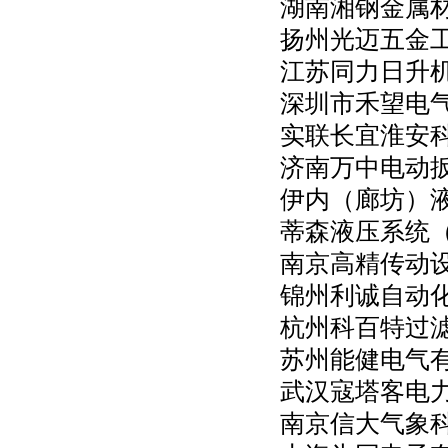
湖南湘钢金属
扬州光迈五金
江苏同力日升
深圳市禾望电
实联长宜淮安
济南万中电动
伊内（廊坊）
蒂森液压系统
南京高精传动
锦州利诚自动
杭州科百特过
苏州能健电气
武汉寇塔客电
南京信大气象