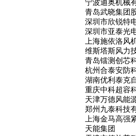
宁波迪奥机械
青岛武晓集团
深圳市欣锐特
深圳市亚泰光
上海施依洛风
维斯塔斯风力
青岛镭测创芯
杭州合泰安防
湖南优利泰克
重庆中科超容
天津万德风能
郑州九泰科技
上海金马高强
天能集团