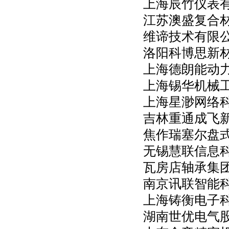
上海辰竹仪表
江苏澳盛复合
维谛技术有限
洛阳科博思新
上海德朗能动
上海锡华机械
上海星渺网络
吉林重通成飞
焦作瑞塞尔盘
无锡慧联信息
瓦房店轴承集
南京讯联智能
上海铸衡电子
湖南世优电气