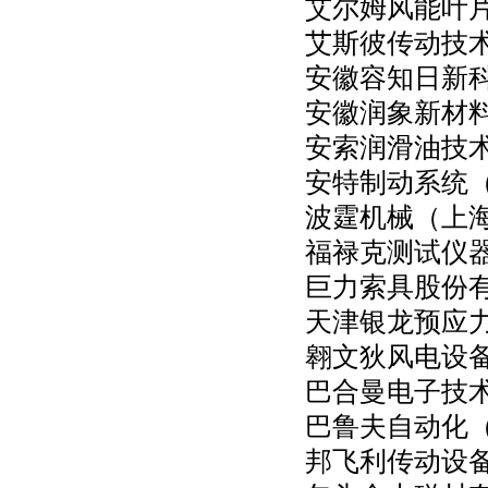
艾尔姆风能叶
艾斯彼传动技
安徽容知日新
安徽润象新材
安索润滑油技
安特制动系统
波霆机械（上
福禄克测试仪
巨力索具股份
天津银龙预应
翱文狄风电设
巴合曼电子技
巴鲁夫自动化
邦飞利传动设