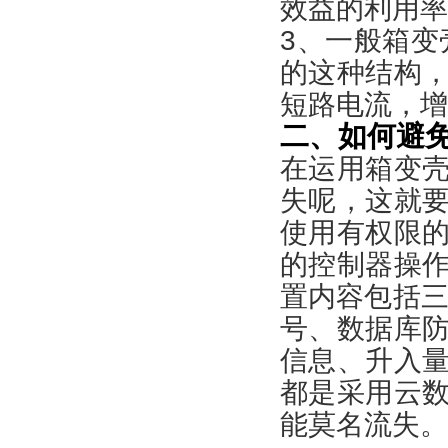
效益的利用率
3、一般箱变
的这种结构
短路电流，增
二、如何避
在运用箱变
失呢，这就
使用有权限
的控制器操
置内容包括三
号、数据库
信息、升入
都是采用云
能莫名流失。