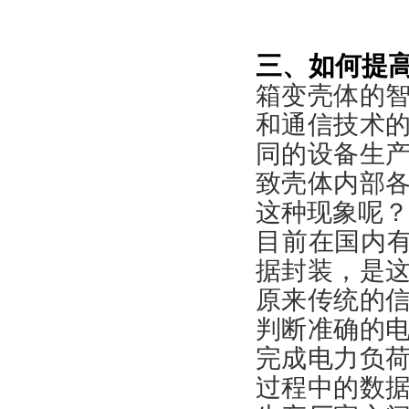
三、如何提
箱变壳体的
和通信技术
同的设备生
致壳体内部
这种现象呢？
目前在国内有
据封装，是
原来传统的
判断准确的
完成电力负
过程中的数