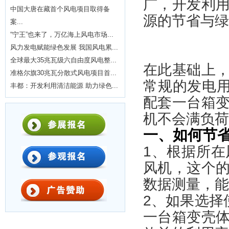
广，开发利
中国大唐在藏首个风电项目取得备
源的节省与绿
案...
“宁王”也来了，万亿海上风电市场...
风力发电赋能绿色发展 我国风电累...
全球最大35兆瓦级六自由度风电整...
在此基础上
准格尔旗30兆瓦分散式风电项目首...
常规的发电用
丰都：开发利用清洁能源 助力绿色...
配套一台箱
机不会满负荷
一、如何节
1、根据所
风机，这个
数据测量，能
2、如果选择
一台箱变壳